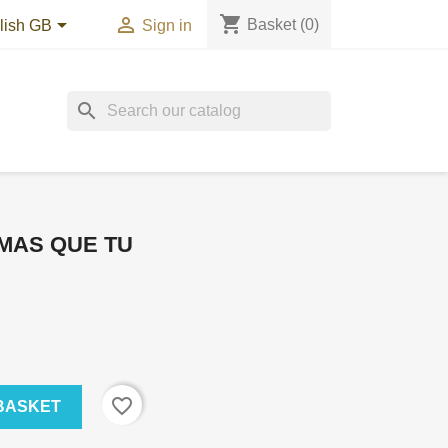
shopping_cart


Basket
(0)
lish GB
Sign in
search
MAS QUE TU
favorite_border
BASKET