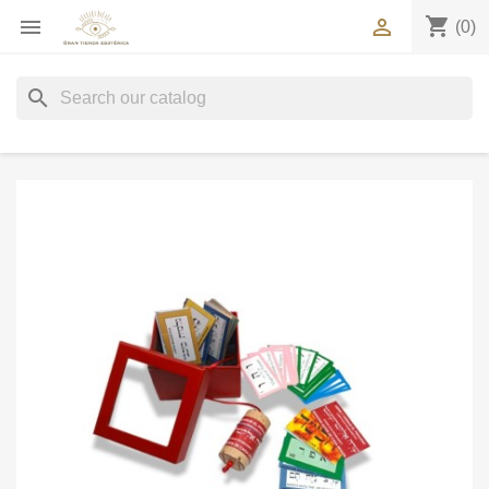
shopping_cart


(0)
search