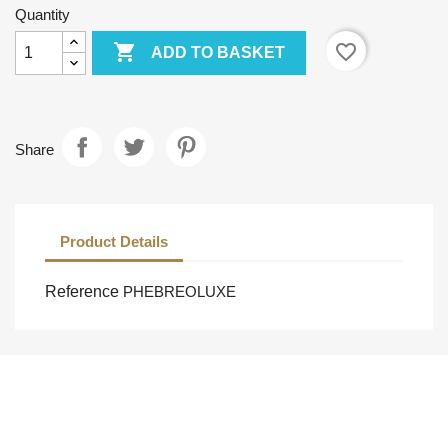
Quantity

favorite_border
ADD TO BASKET
Share
Product Details
Reference
PHEBREOLUXE