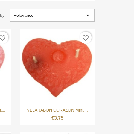

 by:
Relevance
vorite_border
favorite_border

Quick view
...
VELA JABON CORAZON Mini,...
€3.75