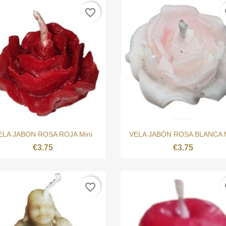
favorite_border
fa


Quick view
Quick view
ELA JABON ROSA ROJA Mini
VELA JABÓN ROSA BLANCA M
€3.75
€3.75
favorite_border
fa