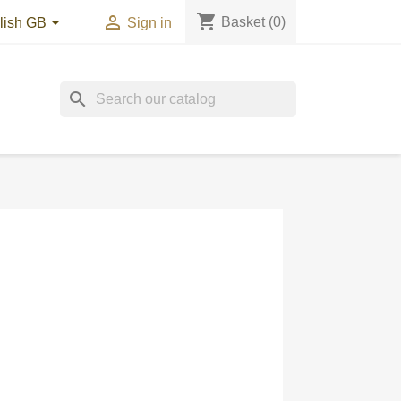
shopping_cart


Basket
(0)
lish GB
Sign in
search