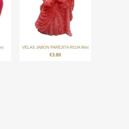

Quick view
ni
VELAS JABON PAREJITA ROJA Mini
€3.80