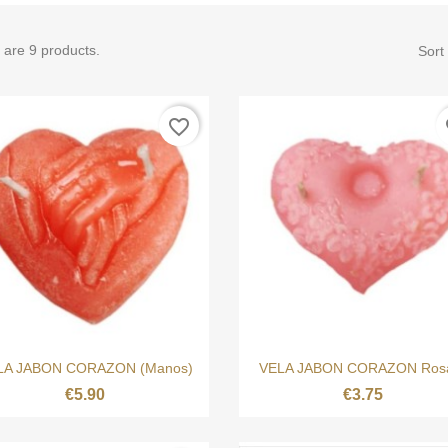
 are 9 products.
Sort
favorite_border
fa


Quick view
Quick view
LA JABON CORAZON (Manos)
VELA JABON CORAZON Rosa
€5.90
€3.75