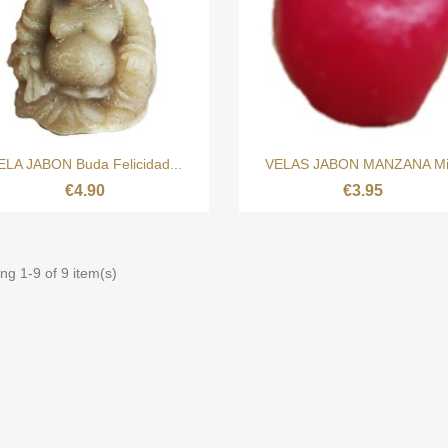


Quick view
Quick view
ELA JABON Buda Felicidad...
VELAS JABON MANZANA Mi
€4.90
€3.95
ng 1-9 of 9 item(s)