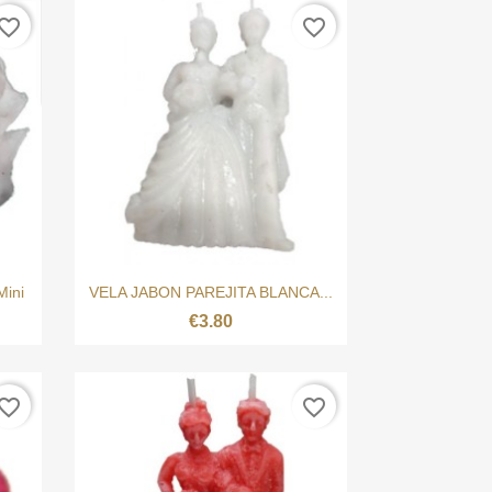
vorite_border
favorite_border

Quick view
ini
VELA JABON PAREJITA BLANCA...
€3.80
vorite_border
favorite_border