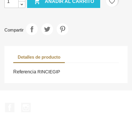

favorite_border
AÑADIR AL CARRITO
Compartir
Detalles de producto
Referencia
RINCIEGIP
Facebook
Instagram