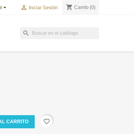
shopping_cart


Carrito
(0)
l
Iniciar Sesión
search
favorite_border
AL CARRITO