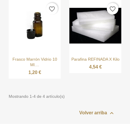
favorite_border
favorite_border


Vista rápida
Vista rápida
Frasco Marrón Vidrio 10
Parafina REFINADA X Kilo
Ml....
4,54 €
1,20 €
Mostrando 1-4 de 4 artículo(s)

Volver arriba