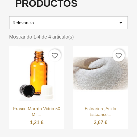
PRODUCTOS

Relevancia
Mostrando 1-4 de 4 artículo(s)
favorite_border
favorite_border


Vista rápida
Vista rápida
Frasco Marrón Vidrio 50
Estearina ,Acido
Ml....
Estearico...
1,21 €
3,67 €